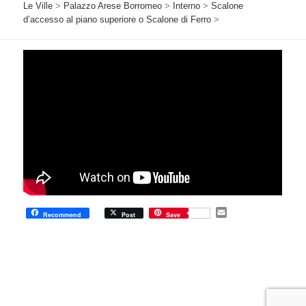
Le Ville
>
Palazzo Arese Borromeo
>
Interno
>
Scalone
d’accesso al piano superiore o Scalone di Ferro
>
E
Recommend
Post
Save
m
a
i
l