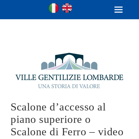
Ville Gentilizie Lombarde
Ita
Eng
MENU
E
WIDGET
Scalone d’accesso al
piano superiore o
Scalone di Ferro – video