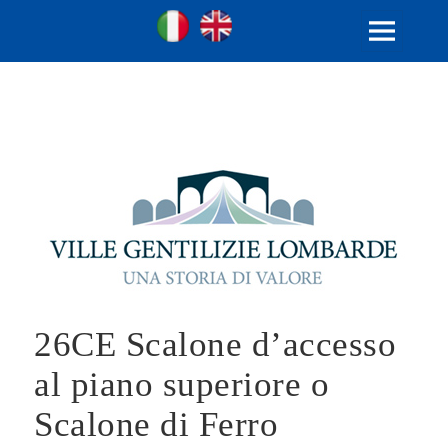
Ville Gentilizie Lombarde
Ita
Eng
MENU
E
WIDGET
26CE Scalone d’accesso
al piano superiore o
Scalone di Ferro