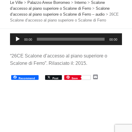
Le Ville
>
Palazzo Arese Borromeo
>
Interno
>
Scalone
d’accesso al piano superiore o Scalone di Ferro
>
Scalone
d’accesso al piano superiore o Scalone di Ferro – audio
>
26CE
Scalone d’accesso al piano superiore o Scalone di Ferro
Audio
00:00
00:00
Player
“26CE Scalone d’accesso al piano superiore o
Scalone di Ferro”. Rilasciato il: 2015.
E
Recommend
Post
Save
m
a
i
l