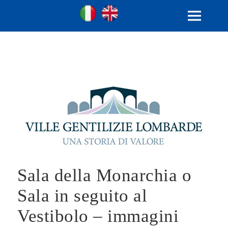
Ville Gentilizie Lombarde
Ita
Eng
MENU
E
WIDGET
Sala della Monarchia o
Sala in seguito al
Vestibolo – immagini