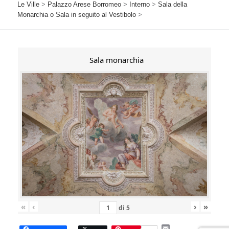
Le Ville
>
Palazzo Arese Borromeo
>
Interno
>
Sala della
Monarchia o Sala in seguito al Vestibolo
>
Sala monarchia
«
‹
›
»
di
5
E