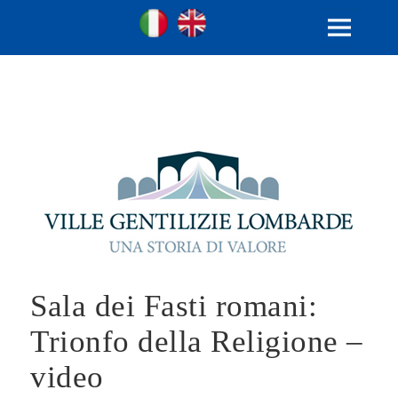
Ville Gentilizie Lombarde
Ita
Eng
MENU
E
WIDGET
Sala dei Fasti romani:
Trionfo della Religione –
video