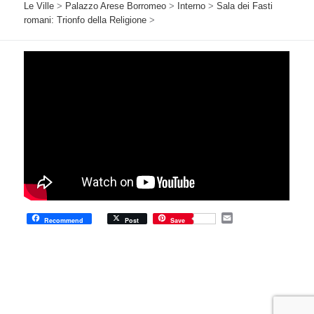
Le Ville
>
Palazzo Arese Borromeo
>
Interno
>
Sala dei Fasti
romani: Trionfo della Religione
>
E
Recommend
Post
Save
m
a
i
l