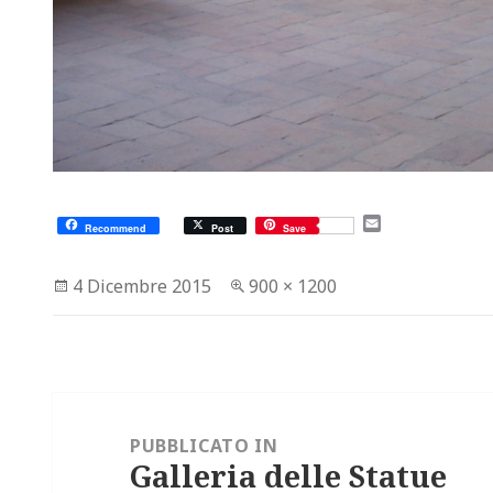
E
Recommend
Post
Save
m
a
i
Scritto
Dimensione
4 Dicembre 2015
900 × 1200
l
il
reale
Navigazione
articoli
PUBBLICATO IN
Galleria delle Statue