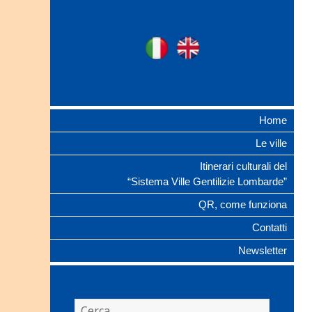
Ville Gentilizie
Ita
Eng
Lombarde
Home
Le ville
Itinerari culturali del
“Sistema Ville Gentilizie Lombarde”
QR, come funziona
Contatti
Newsletter
Ricerca