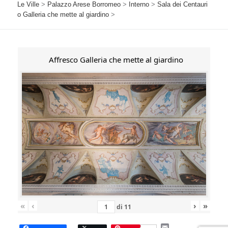
Le Ville
>
Palazzo Arese Borromeo
>
Interno
>
Sala dei Centauri
o Galleria che mette al giardino
>
Affresco Galleria che mette al giardino
«
‹
›
»
di
11
E