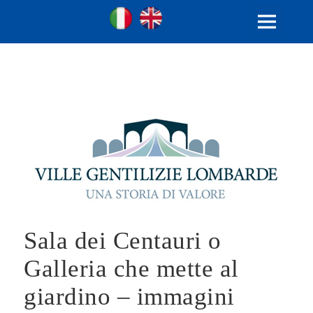
Ville Gentilizie Lombarde
Ita
Eng
MENU
E
WIDGET
Sala dei Centauri o
Galleria che mette al
giardino – immagini