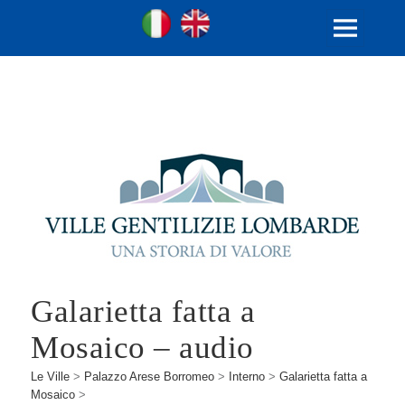
Ville Gentilizie Lombarde
Ita
Eng
MENU
E
WIDGET
Galarietta fatta a
Mosaico – audio
Le Ville
>
Palazzo Arese Borromeo
>
Interno
>
Galarietta fatta a
Mosaico
>