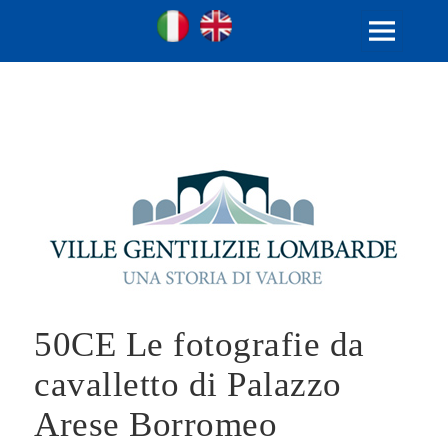
Ville Gentilizie Lombarde
Ita
Eng
MENU
E
WIDGET
50CE Le fotografie da
cavalletto di Palazzo
Arese Borromeo