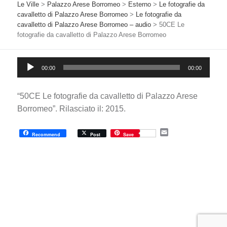
Le Ville
>
Palazzo Arese Borromeo
>
Esterno
>
Le fotografie da
cavalletto di Palazzo Arese Borromeo
>
Le fotografie da
cavalletto di Palazzo Arese Borromeo – audio
>
50CE Le
fotografie da cavalletto di Palazzo Arese Borromeo
Audio
00:00
00:00
Player
“50CE Le fotografie da cavalletto di Palazzo Arese
Borromeo”. Rilasciato il: 2015.
E
Recommend
Post
Save
m
a
i
l