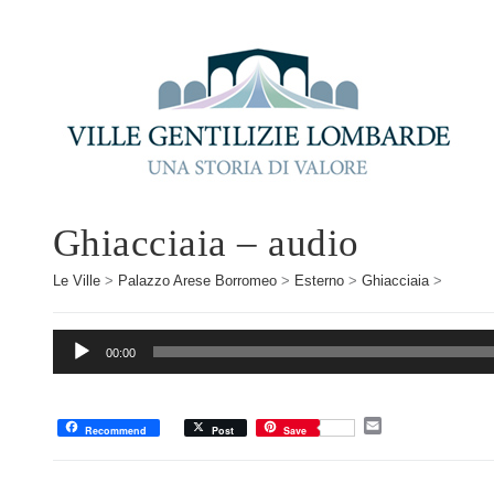
Ghiacciaia – audio
Le Ville
>
Palazzo Arese Borromeo
>
Esterno
>
Ghiacciaia
>
Audio
00:00
Player
E
Recommend
Post
Save
m
a
i