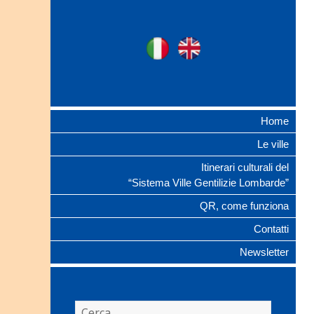
Ville Gentilizie
Ita
Eng
Lombarde
Home
Le ville
Itinerari culturali del
“Sistema Ville Gentilizie Lombarde”
QR, come funziona
Contatti
Newsletter
Ricerca