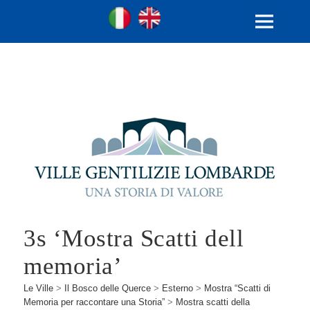
Ville Gentilizie Lombarde
Ita
Eng
MENU
E
WIDGET
3s ‘Mostra Scatti dell
memoria’
Le Ville
>
Il Bosco delle Querce
>
Esterno
>
Mostra “Scatti di
Memoria per raccontare una Storia”
>
Mostra scatti della