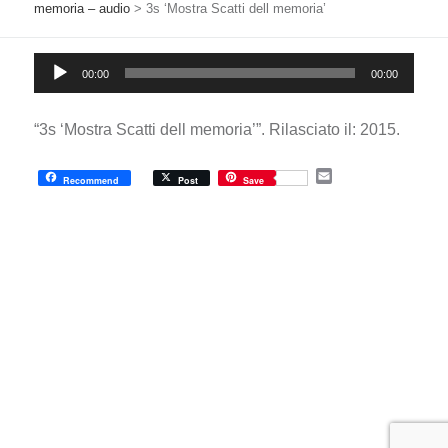
memoria – audio
>
3s ‘Mostra Scatti dell memoria’
Audio
00:00
00:00
Player
“3s ‘Mostra Scatti dell memoria’”. Rilasciato il: 2015.
E
Recommend
Post
Save
m
a
i
l