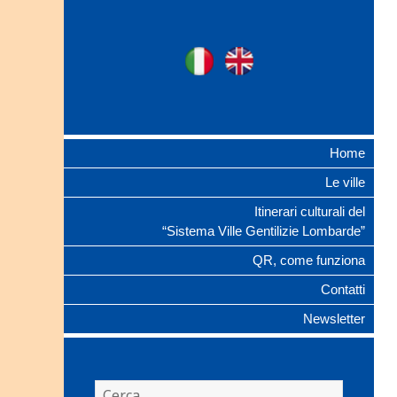
Ville Gentilizie
Ita
Eng
Lombarde
Home
Le ville
Itinerari culturali del
“Sistema Ville Gentilizie Lombarde”
QR, come funziona
Contatti
Newsletter
Ricerca