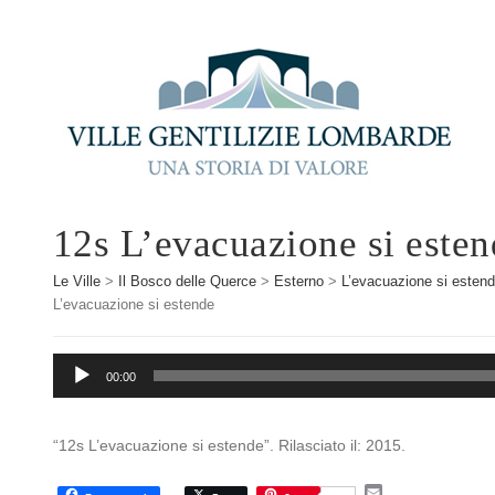
12s L’evacuazione si esten
Le Ville
>
Il Bosco delle Querce
>
Esterno
>
L’evacuazione si esten
L’evacuazione si estende
Audio
00:00
Player
“12s L’evacuazione si estende”. Rilasciato il: 2015.
E