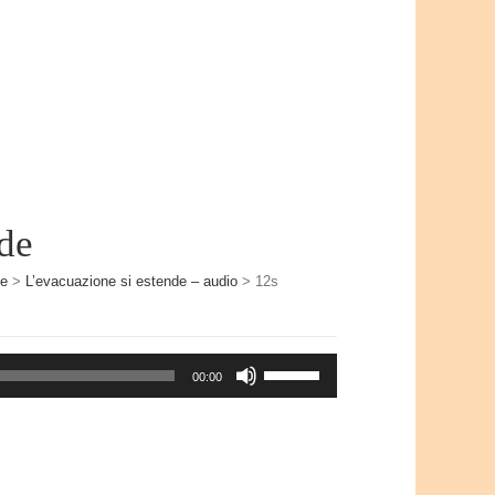
de
de
>
L’evacuazione si estende – audio
>
12s
Usa
00:00
i
tasti
freccia