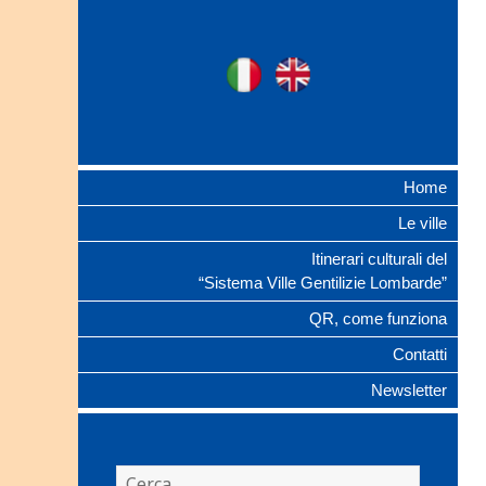
Ville Gentilizie
Ita
Eng
Lombarde
Home
Le ville
Itinerari culturali del
“Sistema Ville Gentilizie Lombarde”
QR, come funziona
Contatti
Newsletter
Ricerca