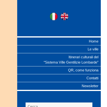
Ville Gentilizie
Ita
Eng
Lombarde
Home
Le ville
Itinerari culturali del
“Sistema Ville Gentilizie Lombarde”
QR, come funziona
Contatti
Newsletter
Ricerca