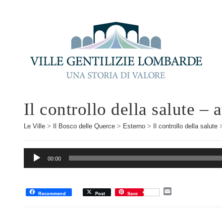
Il controllo della salute – 
Le Ville
>
Il Bosco delle Querce
>
Esterno
>
Il controllo della salute
Audio
00:00
Player
E
Recommend
Post
Save
m
a
i