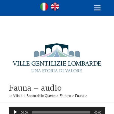
Ville Gentilizie Lombarde
Ita
Eng
MENU
E
WIDGET
Fauna – audio
Le Ville
>
Il Bosco delle Querce
>
Esterno
>
Fauna
>
Audio
00:00
00:00
Player