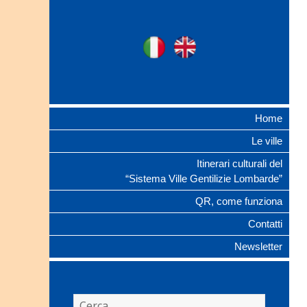
Ville Gentilizie
Ita
Eng
Lombarde
Home
Le ville
Itinerari culturali del
“Sistema Ville Gentilizie Lombarde”
QR, come funziona
Contatti
Newsletter
Ricerca