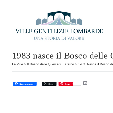
1983 nasce il Bosco delle 
Le Ville
>
Il Bosco delle Querce
>
Esterno
>
1983. Nasce il Bosco d
E
Recommend
Post
Save
m
a
i
l