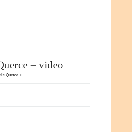
Querce – video
elle Querce
>