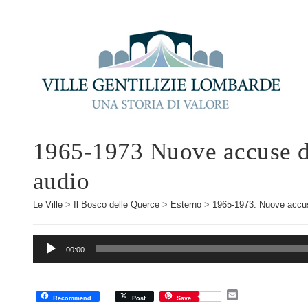
1965-1973 Nuove accuse d
audio
Le Ville
>
Il Bosco delle Querce
>
Esterno
>
1965-1973. Nuove accus
Audio
00:00
Player
E
Recommend
Post
Save
m