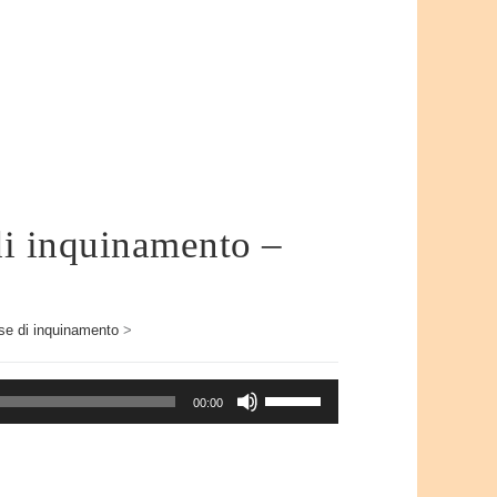
i inquinamento –
e di inquinamento
>
Usa
00:00
i
tasti