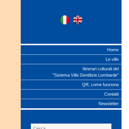
Ville Gentilizie
Ita
Eng
Lombarde
Home
Le ville
Itinerari culturali del
“Sistema Ville Gentilizie Lombarde”
QR, come funziona
Contatti
Newsletter
Ricerca