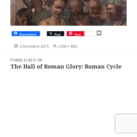
E
Recommend
Post
Save
m
a
Scritto
Dimensione
4 Dicembre 2015
1200 × 800
i
il
reale
l
Navigazione
articoli
PUBBLICATO IN
The Hall of Roman Glory: Roman Cycle