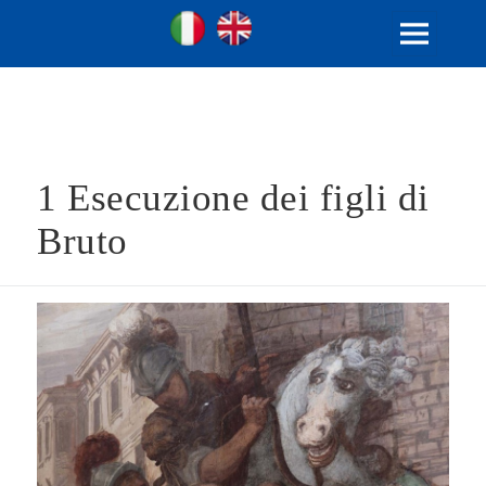
Ville Gentilizie Lombarde
Ita
Eng
MENU
E
WIDGET
1 Esecuzione dei figli di
Bruto