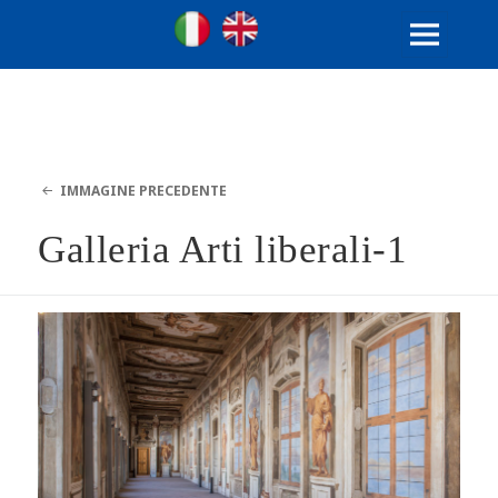
Ville Gentilizie Lombarde
Ita
Eng
MENU
E
WIDGET
IMMAGINE PRECEDENTE
Galleria Arti liberali-1