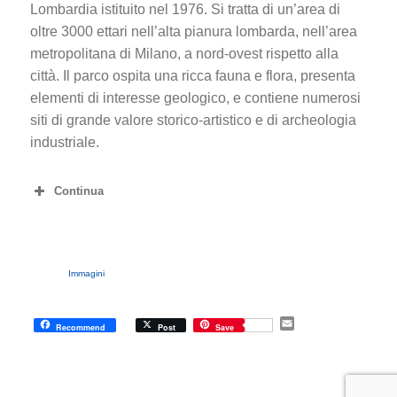
Lombardia istituito nel 1976. Si tratta di un’area di
oltre 3000 ettari nell’alta pianura lombarda, nell’area
metropolitana di Milano, a nord-ovest rispetto alla
città. Il parco ospita una ricca fauna e flora, presenta
elementi di interesse geologico, e contiene numerosi
siti di grande valore storico-artistico e di archeologia
industriale.
Continua
Immagini
E
Recommend
Post
Save
m
a
i
l