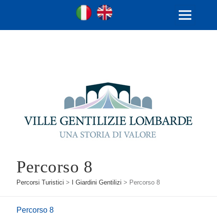
Ville Gentilizie Lombarde
Ita
Eng
MENU
E
WIDGET
Percorso 8
Percorsi Turistici
>
I Giardini Gentilizi
>
Percorso 8
Percorso 8