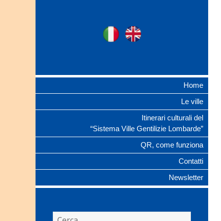
Ville Gentilizie
Ita
Eng
Lombarde
Home
Le ville
Itinerari culturali del
“Sistema Ville Gentilizie Lombarde”
QR, come funziona
Contatti
Newsletter
Ricerca