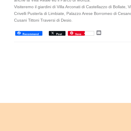
Visiteremo il giardini di Villa Arconati di Castellazzo di Bollate, V
Crivelli Pusterla di Limbiate, Palazzo Arese Borromeo di Cesano
Cusani Tittoni Traversi di Desio.
E
Recommend
Post
Save
m
a
i
l