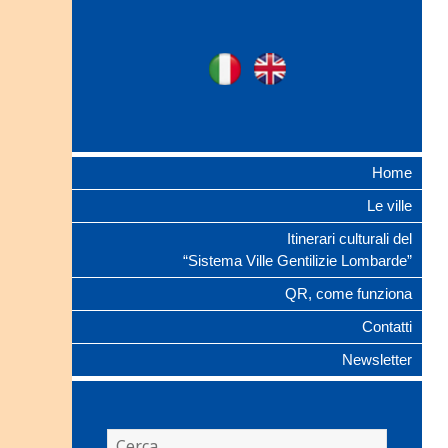
Ville Gentilizie
Ita
Eng
Lombarde
Home
Le ville
Itinerari culturali del
“Sistema Ville Gentilizie Lombarde”
QR, come funziona
Contatti
Newsletter
Ricerca