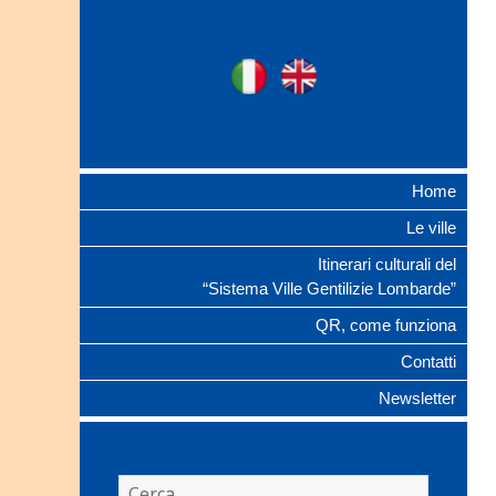
Ville Gentilizie
Ita
Eng
Lombarde
Home
Le ville
Itinerari culturali del
“Sistema Ville Gentilizie Lombarde”
QR, come funziona
Contatti
Newsletter
Ricerca