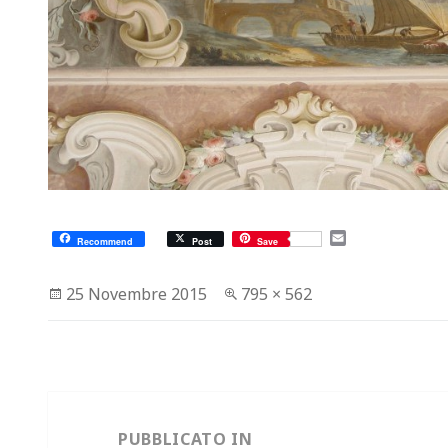
E
Recommend
Post
Save
m
a
i
Scritto
Dimensione
25 Novembre 2015
795 × 562
l
il
reale
Navigazione
articoli
PUBBLICATO IN