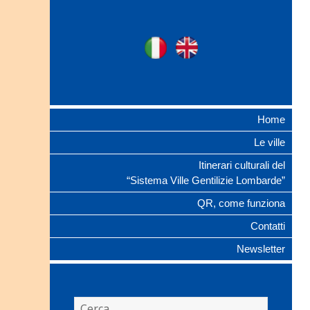
Ville Gentilizie
Ita
Eng
Lombarde
Home
Le ville
Itinerari culturali del
“Sistema Ville Gentilizie Lombarde”
QR, come funziona
Contatti
Newsletter
Ricerca