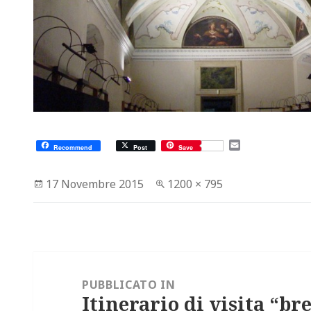
E
Recommend
Post
Save
m
a
i
Scritto
Dimensione
17 Novembre 2015
1200 × 795
l
il
reale
Navigazione
articoli
PUBBLICATO IN
Itinerario di visita “br