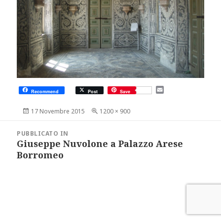
E
Recommend
Post
Save
m
a
Scritto
Dimensione
17 Novembre 2015
1200 × 900
i
il
reale
l
Navigazione
articoli
PUBBLICATO IN
Giuseppe Nuvolone a Palazzo Arese
Borromeo