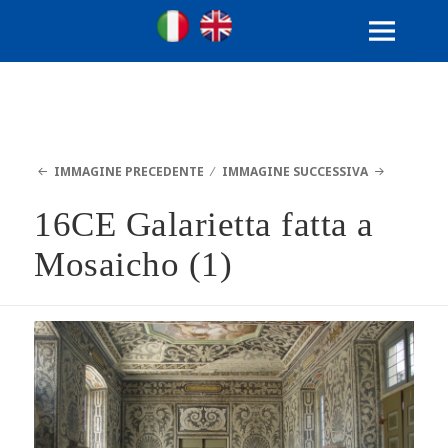
Ville Gentilizie Lombarde
Ita
Eng
MENU
E
WIDGET
IMMAGINE PRECEDENTE
IMMAGINE SUCCESSIVA
16CE Galarietta fatta a
Mosaicho (1)