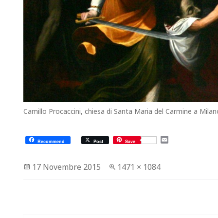
Camillo Procaccini, chiesa di Santa Maria del Carmine a Milan
E
Recommend
Post
Save
m
a
i
Scritto
Dimensione
17 Novembre 2015
1471 × 1084
l
il
reale