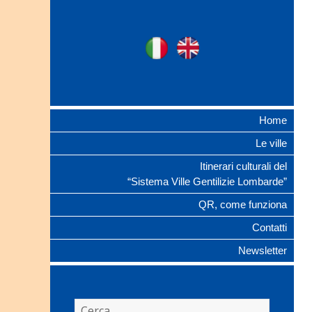
Ville Gentilizie
Ita
Eng
Lombarde
Home
Le ville
Itinerari culturali del
“Sistema Ville Gentilizie Lombarde”
QR, come funziona
Contatti
Newsletter
Ricerca