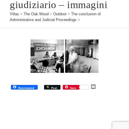
giudiziario – immagini
Villas
>
The Oak Wood
>
Outdoor
>
The conclusion of
Administrative and Judicial Proceedings
>
E
Recommend
Post
Save
m
a
i
l