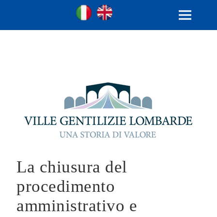
Ville Gentilizie Lombarde
Ita
Eng
MENU
AND
WIDGETS
La chiusura del
procedimento
amministrativo e