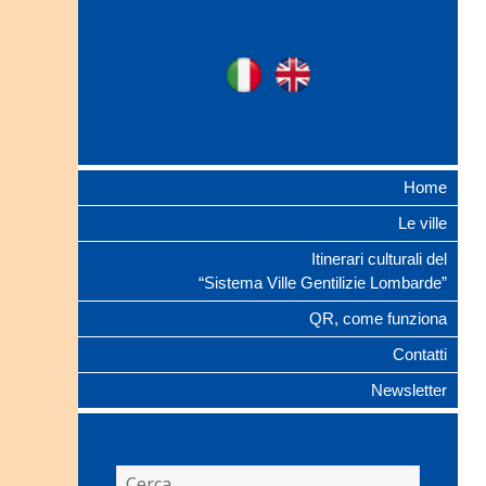
Ville Gentilizie
Ita
Eng
Lombarde
Home
Le ville
Itinerari culturali del
“Sistema Ville Gentilizie Lombarde”
QR, come funziona
Contatti
Newsletter
Ricerca