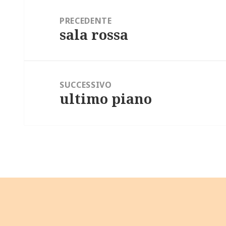
Navigazione
articoli
PRECEDENTE
sala rossa
Articolo
precedente:
SUCCESSIVO
ultimo piano
Articolo
successivo: