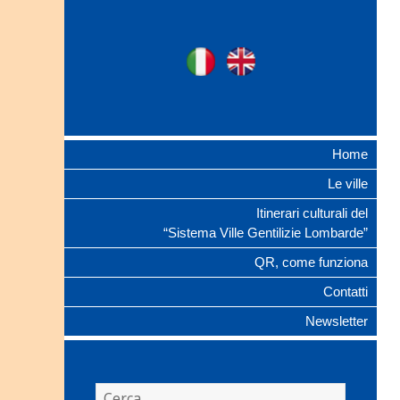
Ville Gentilizie
Ita
Eng
Lombarde
Home
Le ville
Itinerari culturali del
“Sistema Ville Gentilizie Lombarde”
QR, come funziona
Contatti
Newsletter
Ricerca