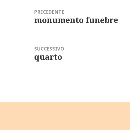
Navigazione
articoli
PRECEDENTE
monumento funebre
Articolo
precedente:
SUCCESSIVO
quarto
Articolo
successivo: