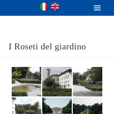
Ville Gentilizie Lombarde
Ita
Eng
MENU
E
WIDGET
I Roseti del giardino