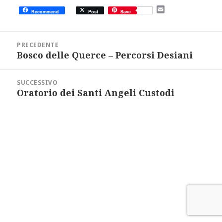
E
Recommend
Post
Save
m
a
i
Navigazione
l
articoli
PRECEDENTE
Bosco delle Querce – Percorsi Desiani
Articolo
precedente:
SUCCESSIVO
Oratorio dei Santi Angeli Custodi
Articolo
successivo: