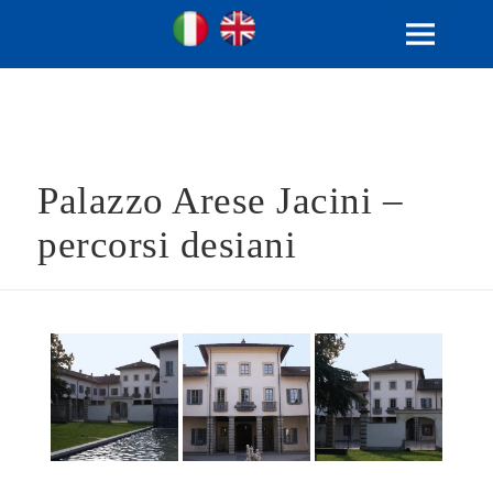
Ville Gentilizie Lombarde
Ita
Eng
MENU
E
WIDGET
Palazzo Arese Jacini –
percorsi desiani