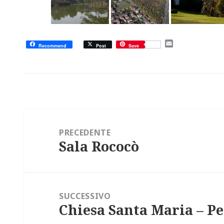
E
Recommend
Post
Save
m
a
i
l
Navigazione
articoli
PRECEDENTE
Sala Rococò
Articolo
precedente:
SUCCESSIVO
Chiesa Santa Maria – Pe
Articolo