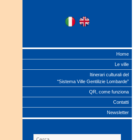
Ville Gentilizie
Ita
Eng
Lombarde
Home
Le ville
Itinerari culturali del
“Sistema Ville Gentilizie Lombarde”
QR, come funziona
Contatti
Newsletter
Ricerca