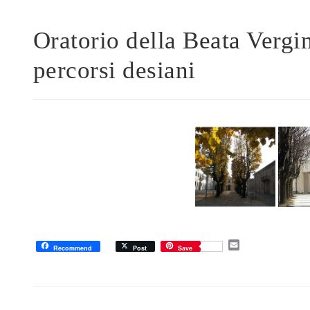
Oratorio della Beata Vergin
percorsi desiani
E
Recommend
Post
Save
m
a
i
l