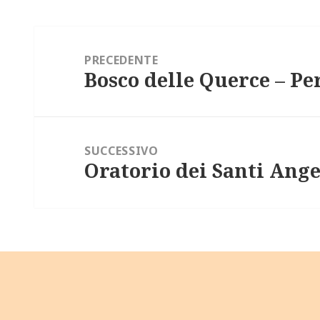
Navigazione
articoli
PRECEDENTE
Bosco delle Querce – Pe
Articolo
precedente:
SUCCESSIVO
Oratorio dei Santi Ange
Articolo
successivo: