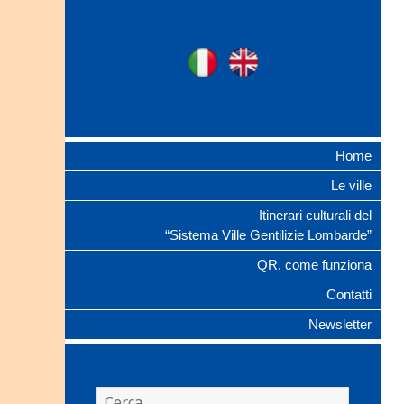
Ville Gentilizie
Ita
Eng
Lombarde
Home
Le ville
Itinerari culturali del
“Sistema Ville Gentilizie Lombarde”
QR, come funziona
Contatti
Newsletter
Ricerca