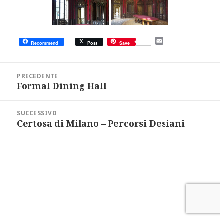
E
Recommend
Post
Save
m
a
i
Navigazione
l
articoli
PRECEDENTE
Formal Dining Hall
Articolo
precedente:
SUCCESSIVO
Certosa di Milano – Percorsi Desiani
Articolo
successivo: