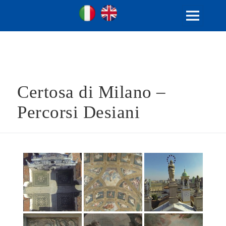
Ville Gentilizie Lombarde
Ita
Eng
MENU
E
WIDGET
Certosa di Milano –
Percorsi Desiani