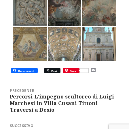
E
Recommend
Post
Save
m
a
i
Navigazione
l
articoli
PRECEDENTE
Percorsi-L’impegno scultoreo di Luigi
Articolo
precedente:
Marchesi in Villa Cusani Tittoni
Traversi a Desio
SUCCESSIVO