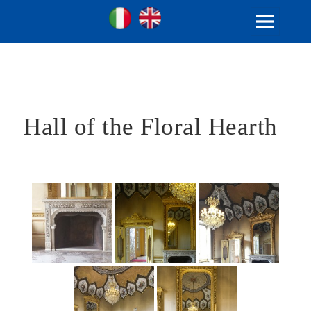
Ville Gentilizie Lombarde
Ita
Eng
MENU
E
WIDGET
Hall of the Floral Hearth