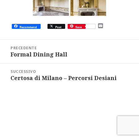
E
Recommend
Post
Save
m
a
i
Navigazione
l
articoli
PRECEDENTE
Formal Dining Hall
Articolo
precedente:
SUCCESSIVO
Certosa di Milano – Percorsi Desiani
Articolo
successivo: