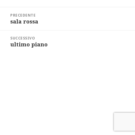
a
i
Navigazione
l
articoli
PRECEDENTE
sala rossa
Articolo
precedente:
SUCCESSIVO
ultimo piano
Articolo
successivo: