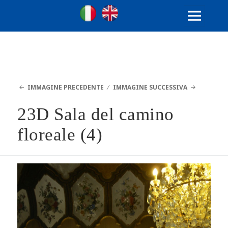
Ville Gentilizie Lombarde
Ita
Eng
MENU
E
WIDGET
IMMAGINE PRECEDENTE
IMMAGINE SUCCESSIVA
23D Sala del camino
floreale (4)