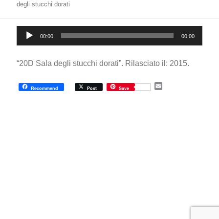
degli stucchi dorati
Audio
00:00
00:00
Player
“20D Sala degli stucchi dorati”. Rilasciato il: 2015.
E
Recommend
Post
Save
m
a
i
l