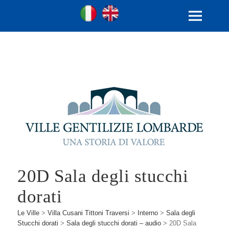
Ville Gentilizie Lombarde
Ita
Eng
MENU
E
WIDGET
20D Sala degli stucchi
dorati
Le Ville
>
Villa Cusani Tittoni Traversi
>
Interno
>
Sala degli
Stucchi dorati
>
Sala degli stucchi dorati – audio
>
20D Sala