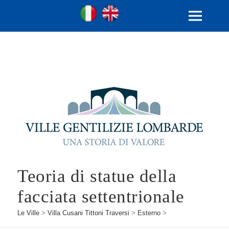
Ville Gentilizie Lombarde
Ita
Eng
MENU
E
WIDGET
Teoria di statue della
facciata settentrionale
Le Ville
>
Villa Cusani Tittoni Traversi
>
Esterno
>