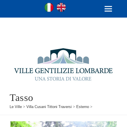
Ville Gentilizie Lombarde
Ita
Eng
MENU
E
WIDGET
Tasso
Le Ville
>
Villa Cusani Tittoni Traversi
>
Esterno
>