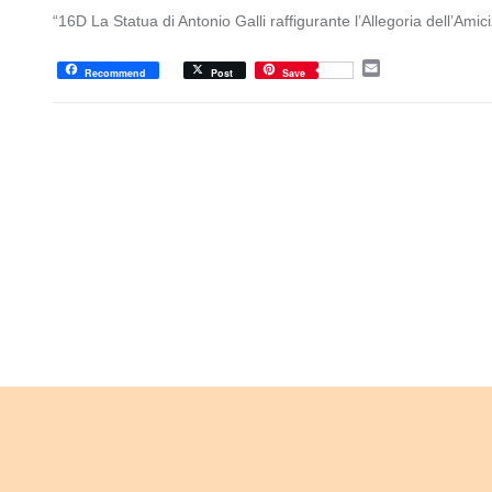
“16D La Statua di Antonio Galli raffigurante l’Allegoria dell’Amiciz
E
Recommend
Post
Save
m
a
i
l