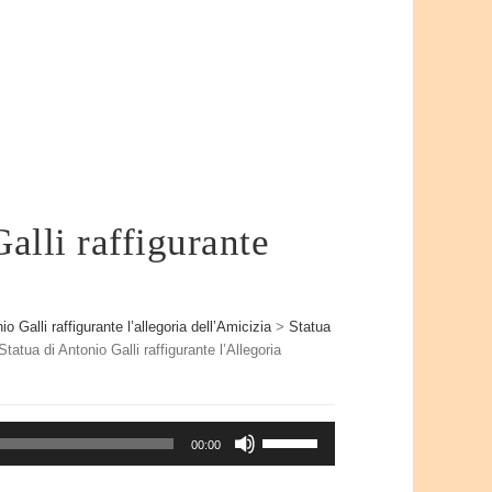
alli raffigurante
o Galli raffigurante l’allegoria dell’Amicizia
>
Statua
tatua di Antonio Galli raffigurante l’Allegoria
Usa
00:00
i