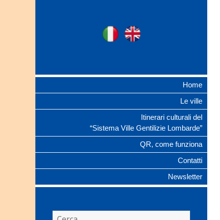
Ville Gentilizie
Ita
Eng
Lombarde
Home
Le ville
Itinerari culturali del
“Sistema Ville Gentilizie Lombarde”
QR, come funziona
Contatti
Newsletter
Ricerca