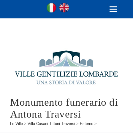
Ville Gentilizie Lombarde
Ita
Eng
MENU
E
WIDGET
Monumento funerario di
Antona Traversi
Le Ville
>
Villa Cusani Tittoni Traversi
>
Esterno
>