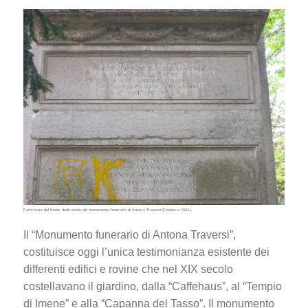
Particolare del fronte dedicatorio del monumento funerario di Antona Traversi (Fototeca ISAL)
Il “Monumento funerario di Antona Traversi”,
costituisce oggi l’unica testimonianza esistente dei
differenti edifici e rovine che nel XIX secolo
costellavano il giardino, dalla “Caffehaus”, al “Tempio
di Imene” e alla “Capanna del Tasso”. Il monumento