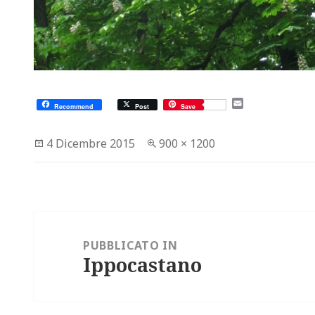
E
Recommend
Post
Save
m
a
i
Scritto
Dimensione
4 Dicembre 2015
900 × 1200
l
il
reale
Navigazione
articoli
PUBBLICATO IN
Ippocastano