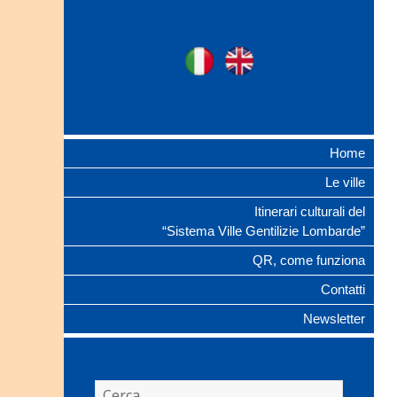
Ville Gentilizie
Ita
Eng
Lombarde
Home
Le ville
Itinerari culturali del
“Sistema Ville Gentilizie Lombarde”
QR, come funziona
Contatti
Newsletter
Ricerca