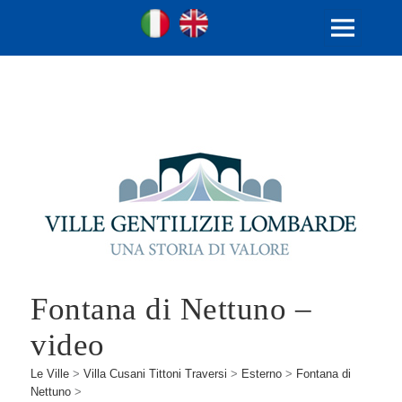
Ville Gentilizie Lombarde
Ita
Eng
MENU
E
WIDGET
Fontana di Nettuno –
video
Le Ville
>
Villa Cusani Tittoni Traversi
>
Esterno
>
Fontana di
Nettuno
>