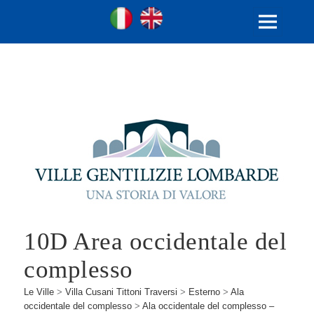
Ville Gentilizie Lombarde
Ita
Eng
MENU
E
WIDGET
10D Area occidentale del
complesso
Le Ville
>
Villa Cusani Tittoni Traversi
>
Esterno
>
Ala
occidentale del complesso
>
Ala occidentale del complesso –