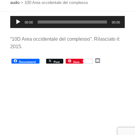
audio
>
10D Area occidentale del complesso
Audio
00:00
00:00
Player
“10D Area occidentale del complesso”. Rilasciato il:
2015.
E
Recommend
Post
Save
m
a
i
l