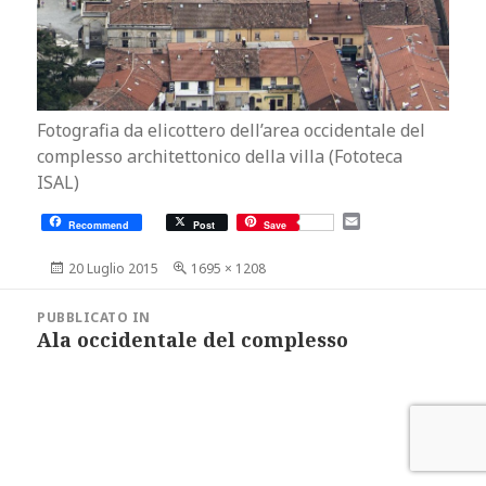
Fotografia da elicottero dell’area occidentale del
complesso architettonico della villa (Fototeca
ISAL)
E
Recommend
Post
Save
m
a
Scritto
Dimensione
20 Luglio 2015
1695 × 1208
i
il
reale
l
Navigazione
articoli
PUBBLICATO IN
Ala occidentale del complesso