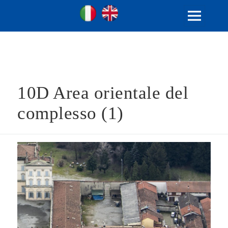
Ville Gentilizie Lombarde
Ita
Eng
MENU
E
WIDGET
10D Area orientale del
complesso (1)