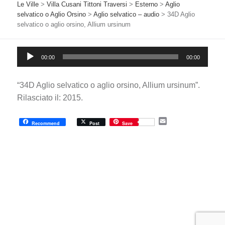
Le Ville
>
Villa Cusani Tittoni Traversi
>
Esterno
>
Aglio
selvatico o Aglio Orsino
>
Aglio selvatico – audio
>
34D Aglio
selvatico o aglio orsino, Allium ursinum
Audio
00:00
00:00
Player
“34D Aglio selvatico o aglio orsino, Allium ursinum”.
Rilasciato il: 2015.
E
Recommend
Post
Save
m
a
i
l