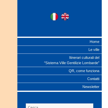
Ville Gentilizie
Ita
Eng
Lombarde
Home
Le ville
Itinerari culturali del
“Sistema Ville Gentilizie Lombarde”
QR, come funziona
Contatti
Newsletter
Ricerca