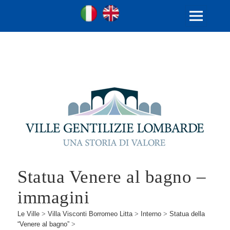
Ville Gentilizie Lombarde
Ita
Eng
MENU
E
WIDGET
Statua Venere al bagno –
immagini
Le Ville
>
Villa Visconti Borromeo Litta
>
Interno
>
Statua della
“Venere al bagno”
>